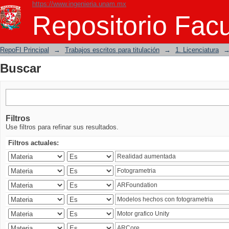
https://www.ingenieria.unam.mx
Buscar
Repositorio Facu
RepoFI Principal
→
Trabajos escritos para titulación
→
1. Licenciatura
Buscar
Filtros
Use filtros para refinar sus resultados.
Filtros actuales: