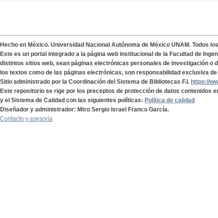
Hecho en México. Universidad Nacional Autónoma de México UNAM. Todos lo
Este es un portal integrado a la página web institucional de la Facultad de Ing
distintos sitios web, sean páginas electrónicas personales de investigación o de
los textos como de las páginas electrónicas, son responsabilidad exclusiva de 
Sitio administrado por la Coordinación del Sistema de Bibliotecas F.I.
https://w
Este repositorio se rige por los preceptos de protección de datos contenidos e
y el Sistema de Calidad con las siguientes políticas:
Política de calidad
Diseñador y administrador: Mtro Sergio Israel Franco García.
Contacto y asesoría