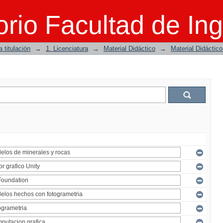
rio Facultad de Ing
 titulación
→
1. Licenciatura
→
Material Didáctico
→
Material Didáctic