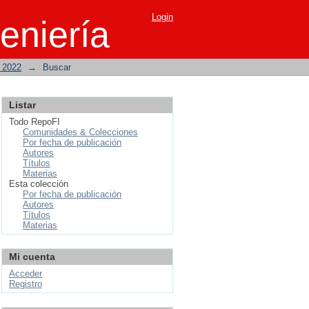
Login
eniería
o 2022
→
Buscar
Listar
Todo RepoFI
Comunidades & Colecciones
Por fecha de publicación
Autores
Títulos
Materias
Esta colección
Por fecha de publicación
Autores
Títulos
Materias
Mi cuenta
Acceder
Registro