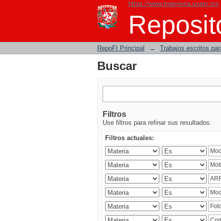
https://www.ingenieria.unam.mx
Buscar
Reposito
RepoFI Principal
→
Trabajos escritos para
Buscar
Filtros
Use filtros para refinar sus resultados.
Filtros actuales: