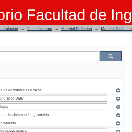
rio Facultad de Ing
 titulación
→
1. Licenciatura
→
Material Didáctico
→
Material Didáctic