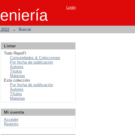
Login
eniería
o 2022
→
Buscar
Listar
Todo RepoFI
Comunidades & Colecciones
Por fecha de publicación
Autores
Títulos
Materias
Esta colección
Por fecha de publicación
Autores
Títulos
Materias
Mi cuenta
Acceder
Registro