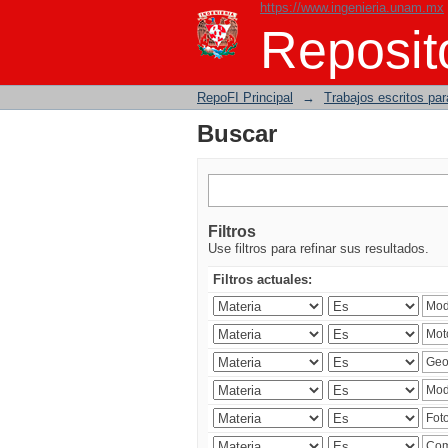
https://www.ingenieria.unam.mx
Buscar
Reposito
RepoFI Principal
→
Trabajos escritos para
Buscar
Filtros
Use filtros para refinar sus resultados.
Filtros actuales: