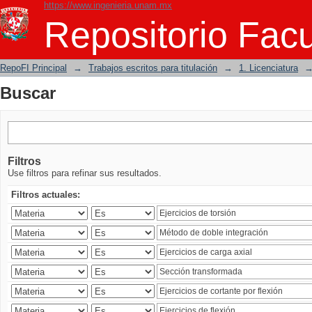
https://www.ingenieria.unam.mx
Buscar
Repositorio Facu
RepoFI Principal
→
Trabajos escritos para titulación
→
1. Licenciatura
Buscar
Filtros
Use filtros para refinar sus resultados.
Filtros actuales: