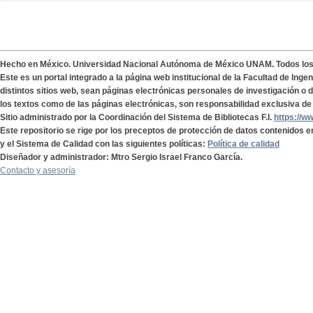
Hecho en México. Universidad Nacional Autónoma de México UNAM. Todos lo
Este es un portal integrado a la página web institucional de la Facultad de Ing
distintos sitios web, sean páginas electrónicas personales de investigación o de
los textos como de las páginas electrónicas, son responsabilidad exclusiva de 
Sitio administrado por la Coordinación del Sistema de Bibliotecas F.I.
https://w
Este repositorio se rige por los preceptos de protección de datos contenidos e
y el Sistema de Calidad con las siguientes políticas:
Política de calidad
Diseñador y administrador: Mtro Sergio Israel Franco García.
Contacto y asesoría