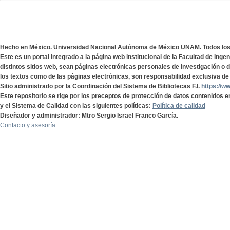
Hecho en México. Universidad Nacional Autónoma de México UNAM. Todos lo
Este es un portal integrado a la página web institucional de la Facultad de Ing
distintos sitios web, sean páginas electrónicas personales de investigación o de
los textos como de las páginas electrónicas, son responsabilidad exclusiva de 
Sitio administrado por la Coordinación del Sistema de Bibliotecas F.I.
https://w
Este repositorio se rige por los preceptos de protección de datos contenidos e
y el Sistema de Calidad con las siguientes políticas:
Política de calidad
Diseñador y administrador: Mtro Sergio Israel Franco García.
Contacto y asesoría