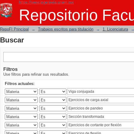
https://www.ingenieria.unam.mx
Buscar
Repositorio Facu
RepoFI Principal
→
Trabajos escritos para titulación
→
1. Licenciatura
Buscar
Filtros
Use filtros para refinar sus resultados.
Filtros actuales: