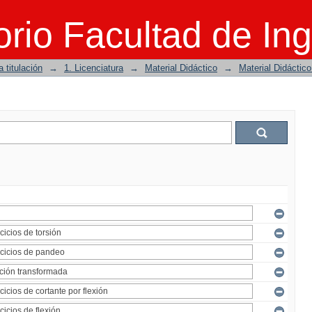
rio Facultad de Ing
 titulación
→
1. Licenciatura
→
Material Didáctico
→
Material Didáctic