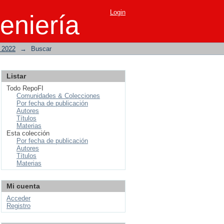
Login
eniería
o 2022
→
Buscar
Listar
Todo RepoFI
Comunidades & Colecciones
Por fecha de publicación
Autores
Títulos
Materias
Esta colección
Por fecha de publicación
Autores
Títulos
Materias
Mi cuenta
Acceder
Registro