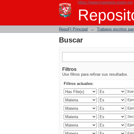
https://www.ingenieria.unam.mx
Buscar
Reposito
RepoFI Principal
→
Trabajos escritos para
Buscar
Filtros
Use filtros para refinar sus resultados.
Filtros actuales: