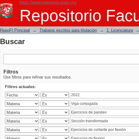
https://www.ingenieria.unam.mx
Buscar
Repositorio Facu
RepoFI Principal
→
Trabajos escritos para titulación
→
1. Licenciatura
Buscar
Filtros
Use filtros para refinar sus resultados.
Filtros actuales: