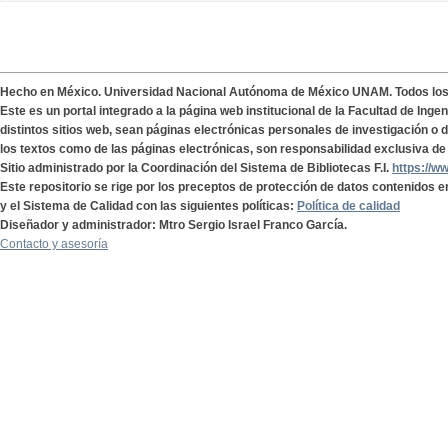
Hecho en México. Universidad Nacional Autónoma de México UNAM. Todos lo
Este es un portal integrado a la página web institucional de la Facultad de Ing
distintos sitios web, sean páginas electrónicas personales de investigación o de
los textos como de las páginas electrónicas, son responsabilidad exclusiva de 
Sitio administrado por la Coordinación del Sistema de Bibliotecas F.I.
https://w
Este repositorio se rige por los preceptos de protección de datos contenidos e
y el Sistema de Calidad con las siguientes políticas:
Política de calidad
Diseñador y administrador: Mtro Sergio Israel Franco García.
Contacto y asesoría