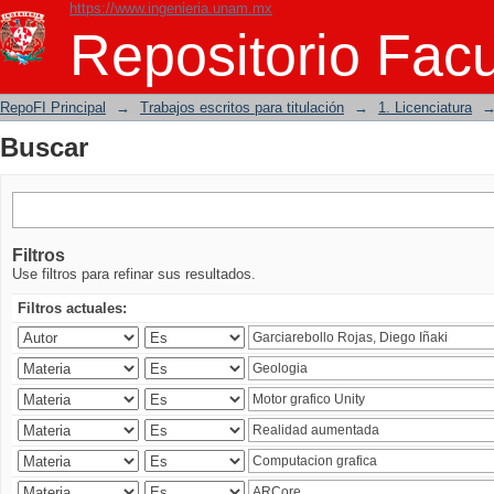
https://www.ingenieria.unam.mx
Buscar
Repositorio Facu
RepoFI Principal
→
Trabajos escritos para titulación
→
1. Licenciatura
Buscar
Filtros
Use filtros para refinar sus resultados.
Filtros actuales: