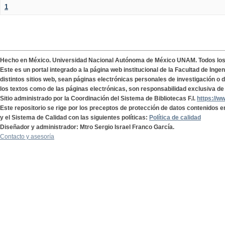
1
Hecho en México. Universidad Nacional Autónoma de México UNAM. Todos lo
Este es un portal integrado a la página web institucional de la Facultad de Ing
distintos sitios web, sean páginas electrónicas personales de investigación o de
los textos como de las páginas electrónicas, son responsabilidad exclusiva de 
Sitio administrado por la Coordinación del Sistema de Bibliotecas F.I.
https://w
Este repositorio se rige por los preceptos de protección de datos contenidos e
y el Sistema de Calidad con las siguientes políticas:
Política de calidad
Diseñador y administrador: Mtro Sergio Israel Franco García.
Contacto y asesoría