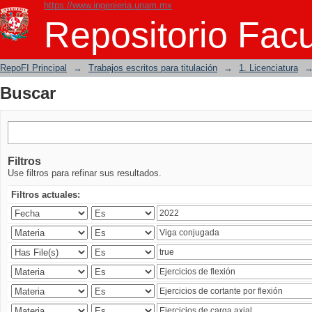
https://www.ingenieria.unam.mx
Buscar
Repositorio Facu
RepoFI Principal
→
Trabajos escritos para titulación
→
1. Licenciatura
Buscar
Filtros
Use filtros para refinar sus resultados.
Filtros actuales: