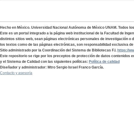
Hecho en México. Universidad Nacional Autónoma de México UNAM. Todos lo
Este es un portal integrado a la página web institucional de la Facultad de Ing
distintos sitios web, sean páginas electrónicas personales de investigación o de
los textos como de las páginas electrónicas, son responsabilidad exclusiva de 
Sitio administrado por la Coordinación del Sistema de Bibliotecas F.I.
https://w
Este repositorio se rige por los preceptos de protección de datos contenidos e
y el Sistema de Calidad con las siguientes políticas:
Política de calidad
Diseñador y administrador: Mtro Sergio Israel Franco García.
Contacto y asesoría