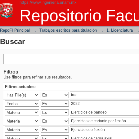
https://www.ingenieria.unam.mx
Buscar
Repositorio Facu
RepoFI Principal
→
Trabajos escritos para titulación
→
1. Licenciatura
Buscar
Filtros
Use filtros para refinar sus resultados.
Filtros actuales: