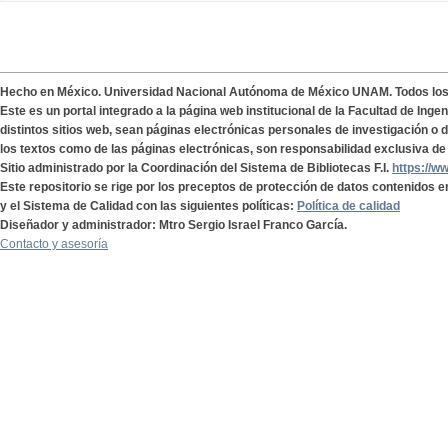
Hecho en México. Universidad Nacional Autónoma de México UNAM. Todos lo
Este es un portal integrado a la página web institucional de la Facultad de Ing
distintos sitios web, sean páginas electrónicas personales de investigación o de
los textos como de las páginas electrónicas, son responsabilidad exclusiva de 
Sitio administrado por la Coordinación del Sistema de Bibliotecas F.I.
https://w
Este repositorio se rige por los preceptos de protección de datos contenidos e
y el Sistema de Calidad con las siguientes políticas:
Política de calidad
Diseñador y administrador: Mtro Sergio Israel Franco García.
Contacto y asesoría