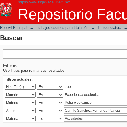
https://www.ingenieria.unam.mx
Buscar
Repositorio Facu
RepoFI Principal
→
Trabajos escritos para titulación
→
1. Licenciatura
Buscar
Filtros
Use filtros para refinar sus resultados.
Filtros actuales: