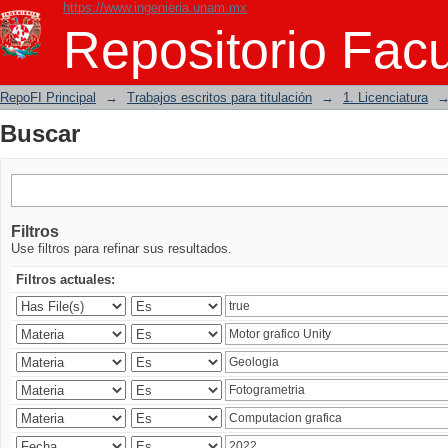
https://www.ingenieria.unam.mx
Buscar
Repositorio Facu
RepoFI Principal
→
Trabajos escritos para titulación
→
1. Licenciatura
Buscar
Filtros
Use filtros para refinar sus resultados.
Filtros actuales: