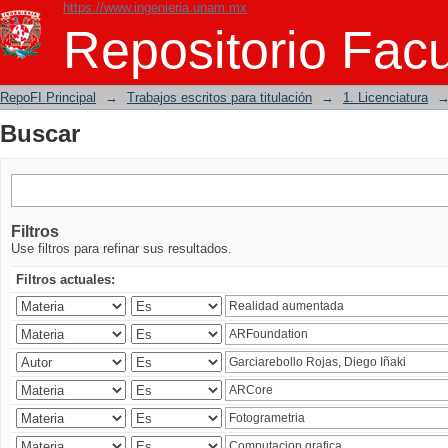
https://www.ingenieria.unam.mx
Buscar
Repositorio Facu
RepoFI Principal
→
Trabajos escritos para titulación
→
1. Licenciatura
Buscar
Filtros
Use filtros para refinar sus resultados.
Filtros actuales: