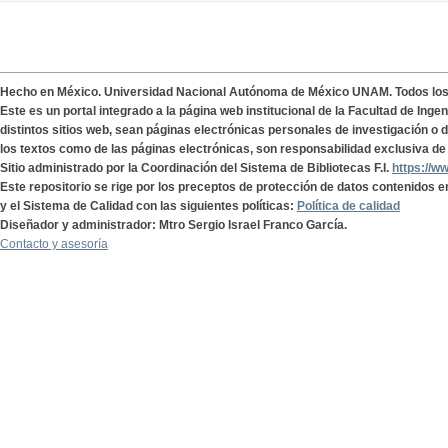
Hecho en México. Universidad Nacional Autónoma de México UNAM. Todos lo
Este es un portal integrado a la página web institucional de la Facultad de Ing
distintos sitios web, sean páginas electrónicas personales de investigación o de
los textos como de las páginas electrónicas, son responsabilidad exclusiva de 
Sitio administrado por la Coordinación del Sistema de Bibliotecas F.I.
https://w
Este repositorio se rige por los preceptos de protección de datos contenidos e
y el Sistema de Calidad con las siguientes políticas:
Política de calidad
Diseñador y administrador: Mtro Sergio Israel Franco García.
Contacto y asesoría