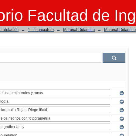
rio Facultad de Ing
 titulación
→
1. Licenciatura
→
Material Didáctico
→
Material Didáctic