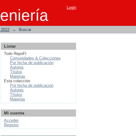
Login
eniería
o 2022
→
Buscar
Listar
Todo RepoFI
Comunidades & Colecciones
Por fecha de publicación
Autores
Títulos
Materias
Esta colección
Por fecha de publicación
Autores
Títulos
Materias
Mi cuenta
Acceder
Registro