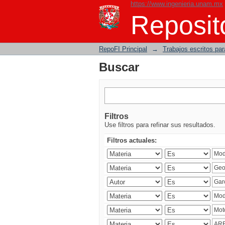
https://www.ingenieria.unam.mx
Buscar
Reposito
RepoFI Principal
→
Trabajos escritos para
Buscar
Filtros
Use filtros para refinar sus resultados.
Filtros actuales: