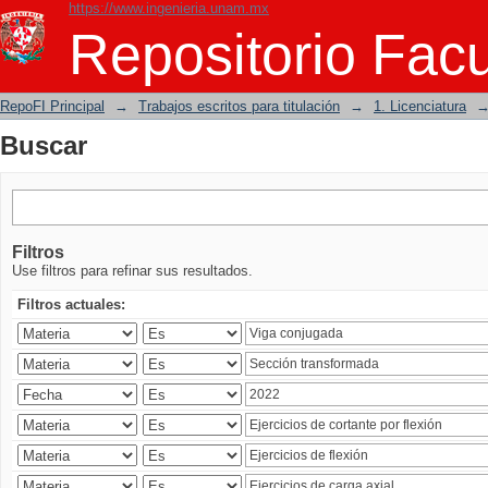
https://www.ingenieria.unam.mx
Buscar
Repositorio Facu
RepoFI Principal
→
Trabajos escritos para titulación
→
1. Licenciatura
Buscar
Filtros
Use filtros para refinar sus resultados.
Filtros actuales: