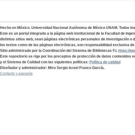
Hecho en México. Universidad Nacional Autónoma de México UNAM. Todos lo
Este es un portal integrado a la página web institucional de la Facultad de Ing
distintos sitios web, sean páginas electrónicas personales de investigación o de
los textos como de las páginas electrónicas, son responsabilidad exclusiva de 
Sitio administrado por la Coordinación del Sistema de Bibliotecas F.I.
https://w
Este repositorio se rige por los preceptos de protección de datos contenidos e
y el Sistema de Calidad con las siguientes políticas:
Política de calidad
Diseñador y administrador: Mtro Sergio Israel Franco García.
Contacto y asesoría