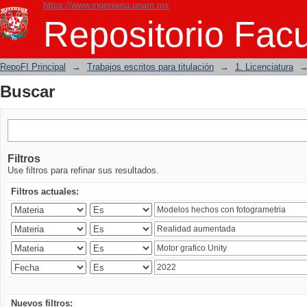
https://www.ingenieria.unam.mx
Buscar
Repositorio Facu
RepoFI Principal
→
Trabajos escritos para titulación
→
1. Licenciatura
Buscar
Filtros
Use filtros para refinar sus resultados.
Filtros actuales:
Nuevos filtros: