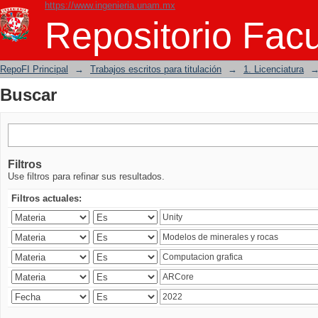
https://www.ingenieria.unam.mx
Buscar
Repositorio Facu
RepoFI Principal
→
Trabajos escritos para titulación
→
1. Licenciatura
Buscar
Filtros
Use filtros para refinar sus resultados.
Filtros actuales: