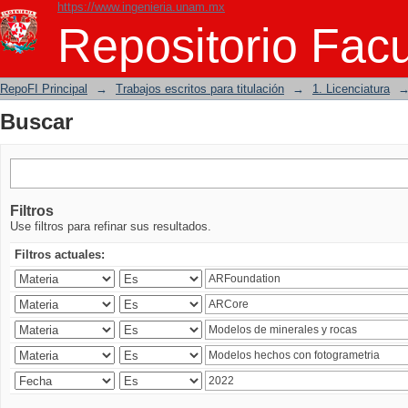
https://www.ingenieria.unam.mx
Buscar
Repositorio Facu
RepoFI Principal
→
Trabajos escritos para titulación
→
1. Licenciatura
Buscar
Filtros
Use filtros para refinar sus resultados.
Filtros actuales: