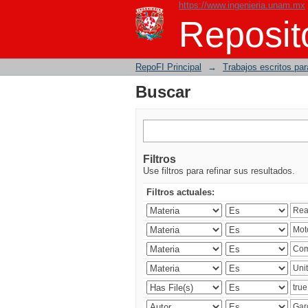
https://www.ingenieria.unam.mx
Buscar
Reposito
RepoFI Principal
→
Trabajos escritos para
Buscar
Filtros
Use filtros para refinar sus resultados.
Filtros actuales: