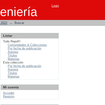
Login
eniería
o 2022
→
Buscar
Listar
Todo RepoFI
Comunidades & Colecciones
Por fecha de publicación
Autores
Títulos
Materias
Esta colección
Por fecha de publicación
Autores
Títulos
Materias
Mi cuenta
Acceder
Registro