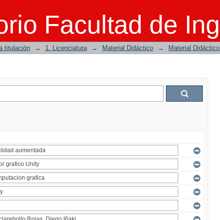
rio Facultad de Ing
 titulación
→
1. Licenciatura
→
Material Didáctico
→
Material Didáctic