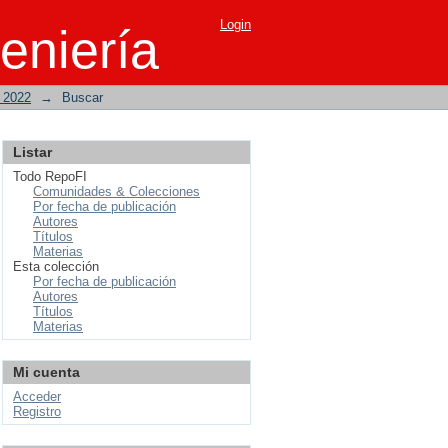
Login
eniería
o 2022
→
Buscar
Listar
Todo RepoFI
Comunidades & Colecciones
Por fecha de publicación
Autores
Títulos
Materias
Esta colección
Por fecha de publicación
Autores
Títulos
Materias
Mi cuenta
Acceder
Registro