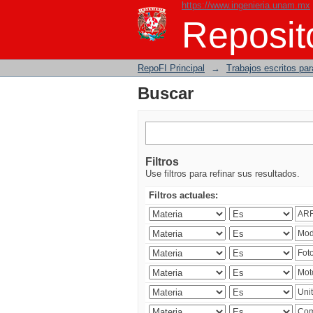
https://www.ingenieria.unam.mx
Buscar
Reposito
RepoFI Principal
→
Trabajos escritos para
Buscar
Filtros
Use filtros para refinar sus resultados.
Filtros actuales: