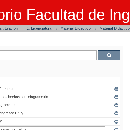
rio Facultad de Ing
 titulación
→
1. Licenciatura
→
Material Didáctico
→
Material Didáctic