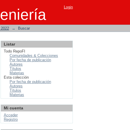
Login
eniería
o 2022
→
Buscar
Listar
Todo RepoFI
Comunidades & Colecciones
Por fecha de publicación
Autores
Títulos
Materias
Esta colección
Por fecha de publicación
Autores
Títulos
Materias
Mi cuenta
Acceder
Registro