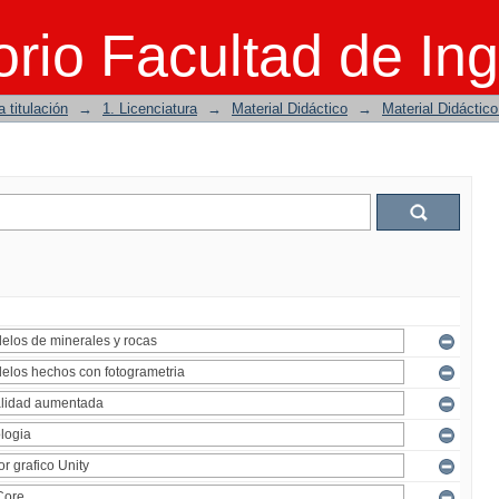
rio Facultad de Ing
 titulación
→
1. Licenciatura
→
Material Didáctico
→
Material Didáctic