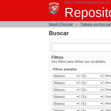
https://www.ingenieria.unam.mx
Buscar
Reposito
RepoFI Principal
→
Trabajos escritos para
Buscar
Filtros
Use filtros para refinar sus resultados.
Filtros actuales: