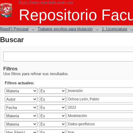
https://www.ingenieria.unam.mx
Buscar
Repositorio Facu
RepoFI Principal
→
Trabajos escritos para titulación
→
1. Licenciatura
Buscar
Filtros
Use filtros para refinar sus resultados.
Filtros actuales: