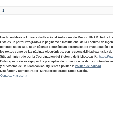
1
Hecho en México. Universidad Nacional Autónoma de México UNAM. Todos lo
Este es un portal integrado a la página web institucional de la Facultad de Ing
distintos sitios web, sean páginas electrónicas personales de investigación o de
los textos como de las páginas electrónicas, son responsabilidad exclusiva de 
Sitio administrado por la Coordinación del Sistema de Bibliotecas F.I.
https://w
Este repositorio se rige por los preceptos de protección de datos contenidos e
y el Sistema de Calidad con las siguientes políticas:
Política de calidad
Diseñador y administrador: Mtro Sergio Israel Franco García.
Contacto y asesoría