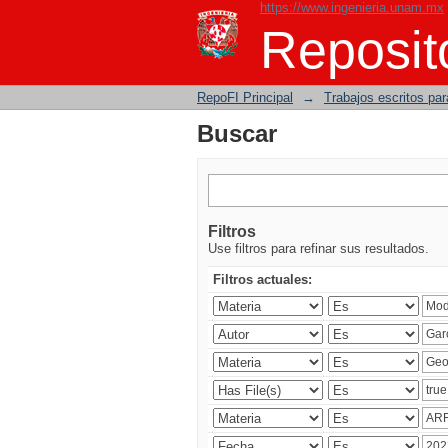
https://www.ingenieria.unam.mx
Buscar
Reposito
RepoFI Principal
→
Trabajos escritos para
Buscar
Filtros
Use filtros para refinar sus resultados.
Filtros actuales: