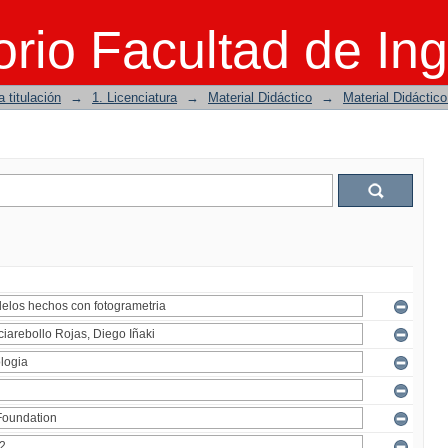
rio Facultad de Ing
 titulación
→
1. Licenciatura
→
Material Didáctico
→
Material Didáctic