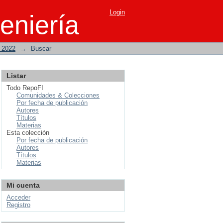
Login
eniería
o 2022
→
Buscar
Listar
Todo RepoFI
Comunidades & Colecciones
Por fecha de publicación
Autores
Títulos
Materias
Esta colección
Por fecha de publicación
Autores
Títulos
Materias
Mi cuenta
Acceder
Registro