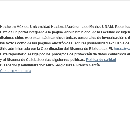
Hecho en México. Universidad Nacional Autónoma de México UNAM. Todos lo
Este es un portal integrado a la página web institucional de la Facultad de Ing
distintos sitios web, sean páginas electrónicas personales de investigación o de
los textos como de las páginas electrónicas, son responsabilidad exclusiva de 
Sitio administrado por la Coordinación del Sistema de Bibliotecas F.I.
https://w
Este repositorio se rige por los preceptos de protección de datos contenidos e
y el Sistema de Calidad con las siguientes políticas:
Política de calidad
Diseñador y administrador: Mtro Sergio Israel Franco García.
Contacto y asesoría