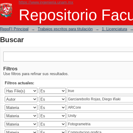
https://www.ingenieria.unam.mx
Buscar
Repositorio Facu
RepoFI Principal
→
Trabajos escritos para titulación
→
1. Licenciatura
Buscar
Filtros
Use filtros para refinar sus resultados.
Filtros actuales: