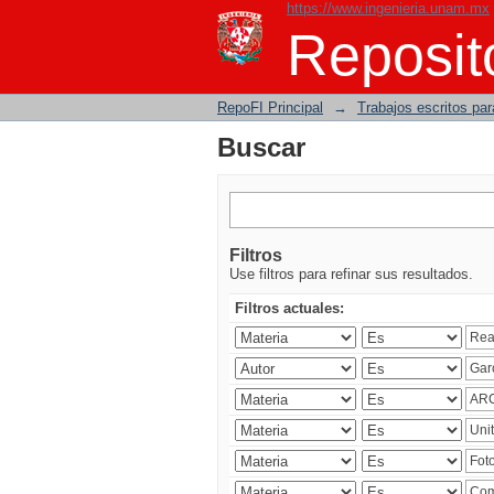
https://www.ingenieria.unam.mx
Buscar
Reposito
RepoFI Principal
→
Trabajos escritos para
Buscar
Filtros
Use filtros para refinar sus resultados.
Filtros actuales: