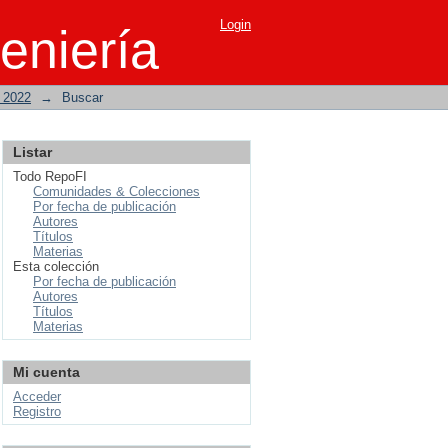
Login
eniería
o 2022
→
Buscar
Listar
Todo RepoFI
Comunidades & Colecciones
Por fecha de publicación
Autores
Títulos
Materias
Esta colección
Por fecha de publicación
Autores
Títulos
Materias
Mi cuenta
Acceder
Registro