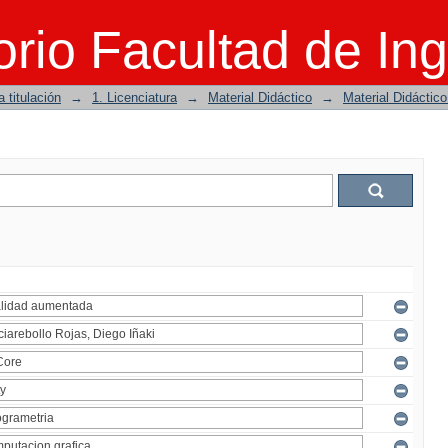
rio Facultad de Ing
 titulación
→
1. Licenciatura
→
Material Didáctico
→
Material Didáctic