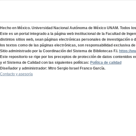
Hecho en México. Universidad Nacional Autónoma de México UNAM. Todos lo
Este es un portal integrado a la página web institucional de la Facultad de Ing
distintos sitios web, sean páginas electrónicas personales de investigación o de
los textos como de las páginas electrónicas, son responsabilidad exclusiva de 
Sitio administrado por la Coordinación del Sistema de Bibliotecas F.I.
https://w
Este repositorio se rige por los preceptos de protección de datos contenidos e
y el Sistema de Calidad con las siguientes políticas:
Política de calidad
Diseñador y administrador: Mtro Sergio Israel Franco García.
Contacto y asesoría