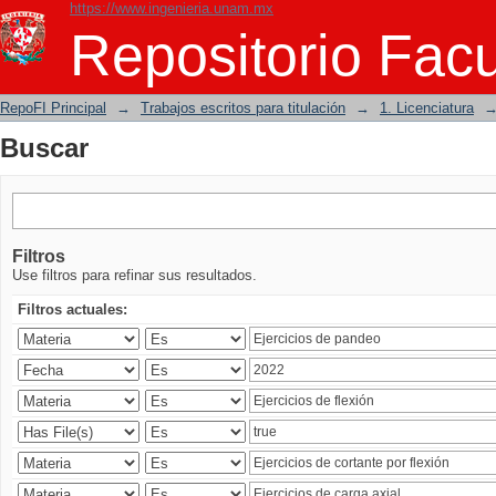
https://www.ingenieria.unam.mx
Buscar
Repositorio Facu
RepoFI Principal
→
Trabajos escritos para titulación
→
1. Licenciatura
Buscar
Filtros
Use filtros para refinar sus resultados.
Filtros actuales: