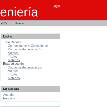
Login
eniería
o 2022
→
Buscar
Listar
Todo RepoFI
Comunidades & Colecciones
Por fecha de publicación
Autores
Títulos
Materias
Esta colección
Por fecha de publicación
Autores
Títulos
Materias
Mi cuenta
Acceder
Registro