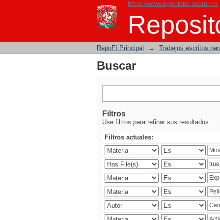
https://www.ingenieria.unam.mx
Buscar
Reposito
RepoFI Principal
→
Trabajos escritos para
Buscar
Filtros
Use filtros para refinar sus resultados.
Filtros actuales: