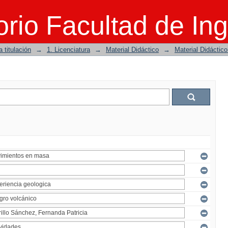
rio Facultad de Ing
 titulación
→
1. Licenciatura
→
Material Didáctico
→
Material Didáctic