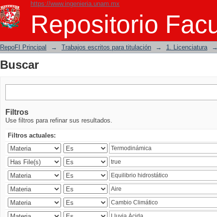
https://www.ingenieria.unam.mx
Buscar
Repositorio Facu
RepoFI Principal
→
Trabajos escritos para titulación
→
1. Licenciatura
Buscar
Filtros
Use filtros para refinar sus resultados.
Filtros actuales: