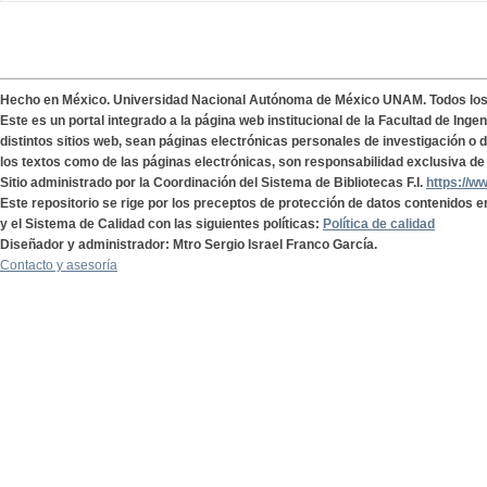
Hecho en México. Universidad Nacional Autónoma de México UNAM. Todos lo
Este es un portal integrado a la página web institucional de la Facultad de Ing
distintos sitios web, sean páginas electrónicas personales de investigación o de
los textos como de las páginas electrónicas, son responsabilidad exclusiva de 
Sitio administrado por la Coordinación del Sistema de Bibliotecas F.I.
https://w
Este repositorio se rige por los preceptos de protección de datos contenidos e
y el Sistema de Calidad con las siguientes políticas:
Política de calidad
Diseñador y administrador: Mtro Sergio Israel Franco García.
Contacto y asesoría