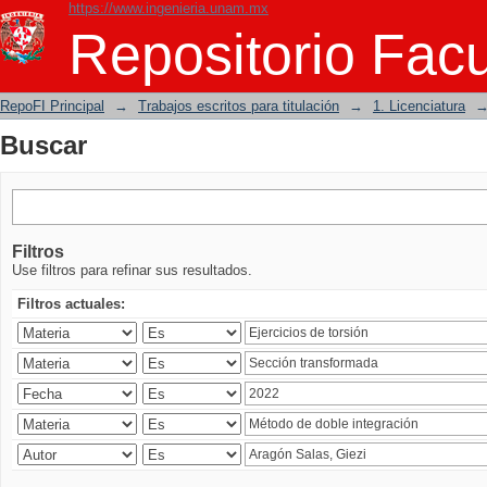
https://www.ingenieria.unam.mx
Buscar
Repositorio Facu
RepoFI Principal
→
Trabajos escritos para titulación
→
1. Licenciatura
Buscar
Filtros
Use filtros para refinar sus resultados.
Filtros actuales: