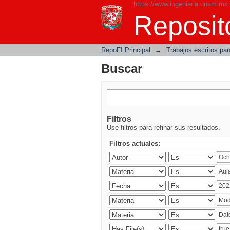
https://www.ingenieria.unam.mx
Buscar
Reposito
RepoFI Principal
→
Trabajos escritos para
Buscar
Filtros
Use filtros para refinar sus resultados.
Filtros actuales: