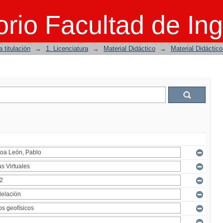
rio Facultad de Ing
 titulación
→
1. Licenciatura
→
Material Didáctico
→
Material Didáctic