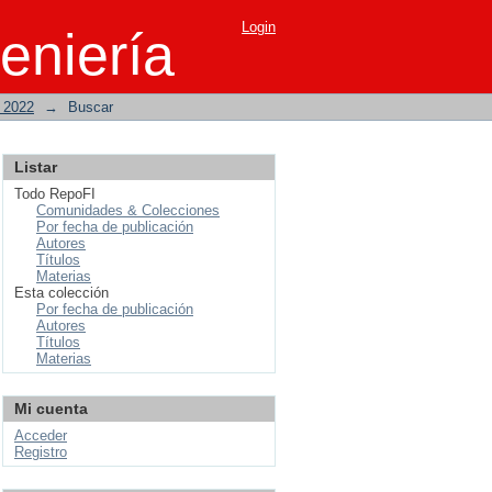
Login
eniería
o 2022
→
Buscar
Listar
Todo RepoFI
Comunidades & Colecciones
Por fecha de publicación
Autores
Títulos
Materias
Esta colección
Por fecha de publicación
Autores
Títulos
Materias
Mi cuenta
Acceder
Registro