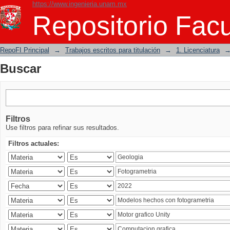
https://www.ingenieria.unam.mx
Buscar
Repositorio Facu
RepoFI Principal
→
Trabajos escritos para titulación
→
1. Licenciatura
Buscar
Filtros
Use filtros para refinar sus resultados.
Filtros actuales: