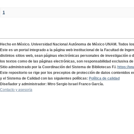
1
Hecho en México. Universidad Nacional Autónoma de México UNAM. Todos lo
Este es un portal integrado a la página web institucional de la Facultad de Ing
distintos sitios web, sean páginas electrónicas personales de investigación o de
los textos como de las páginas electrónicas, son responsabilidad exclusiva de 
Sitio administrado por la Coordinación del Sistema de Bibliotecas F.I.
https://w
Este repositorio se rige por los preceptos de protección de datos contenidos e
y el Sistema de Calidad con las siguientes políticas:
Política de calidad
Diseñador y administrador: Mtro Sergio Israel Franco García.
Contacto y asesoría