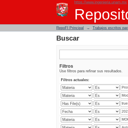
https://www.ingenieria.unam.mx
Buscar
Reposito
RepoFI Principal
→
Trabajos escritos para
Buscar
Filtros
Use filtros para refinar sus resultados.
Filtros actuales: