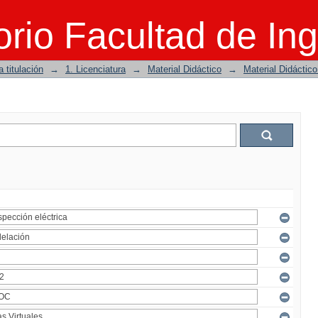
rio Facultad de Ing
 titulación
→
1. Licenciatura
→
Material Didáctico
→
Material Didáctic