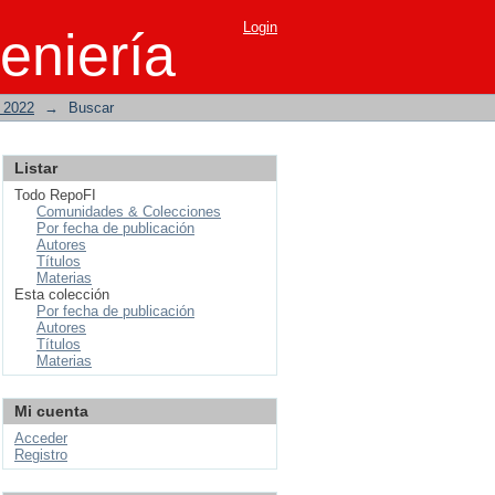
Login
eniería
o 2022
→
Buscar
Listar
Todo RepoFI
Comunidades & Colecciones
Por fecha de publicación
Autores
Títulos
Materias
Esta colección
Por fecha de publicación
Autores
Títulos
Materias
Mi cuenta
Acceder
Registro