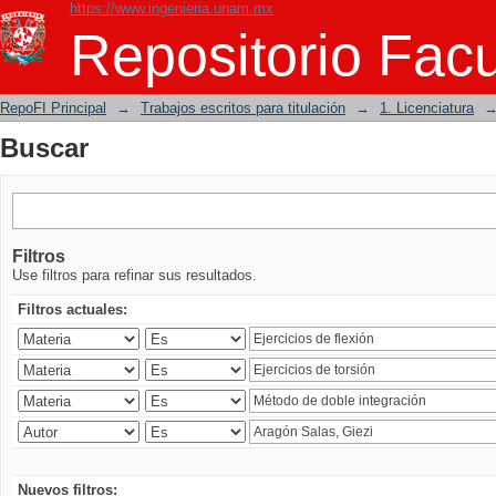
https://www.ingenieria.unam.mx
Buscar
Repositorio Facu
RepoFI Principal
→
Trabajos escritos para titulación
→
1. Licenciatura
Buscar
Filtros
Use filtros para refinar sus resultados.
Filtros actuales:
Nuevos filtros: