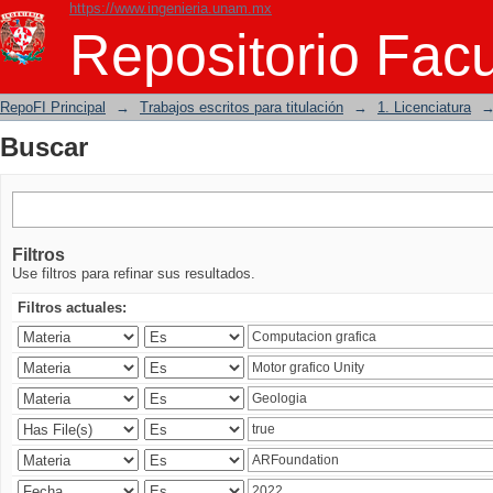
https://www.ingenieria.unam.mx
Buscar
Repositorio Facu
RepoFI Principal
→
Trabajos escritos para titulación
→
1. Licenciatura
Buscar
Filtros
Use filtros para refinar sus resultados.
Filtros actuales: