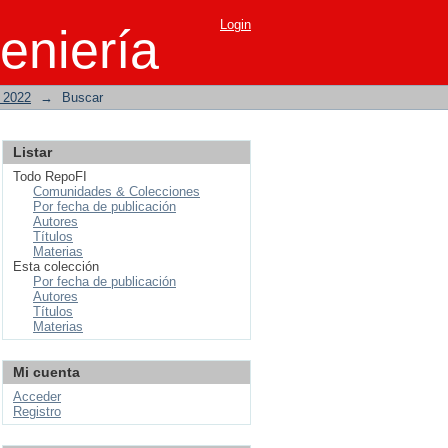
Login
eniería
o 2022
→
Buscar
Listar
Todo RepoFI
Comunidades & Colecciones
Por fecha de publicación
Autores
Títulos
Materias
Esta colección
Por fecha de publicación
Autores
Títulos
Materias
Mi cuenta
Acceder
Registro