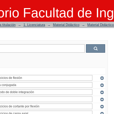
rio Facultad de Ing
 titulación
→
1. Licenciatura
→
Material Didáctico
→
Material Didáctic