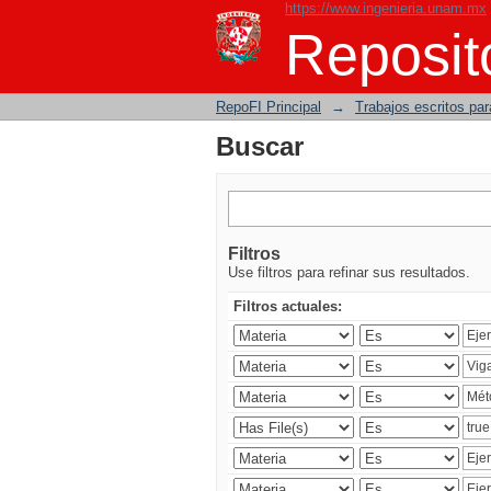
https://www.ingenieria.unam.mx
Buscar
Reposito
RepoFI Principal
→
Trabajos escritos para
Buscar
Filtros
Use filtros para refinar sus resultados.
Filtros actuales: