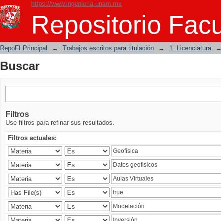
https://www.ingenieria.unam.mx
Buscar
Repositorio Facu
RepoFI Principal
→
Trabajos escritos para titulación
→
1. Licenciatura
Buscar
Filtros
Use filtros para refinar sus resultados.
Filtros actuales: