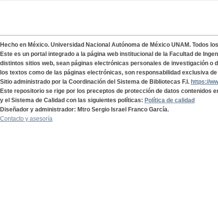
Hecho en México. Universidad Nacional Autónoma de México UNAM. Todos lo
Este es un portal integrado a la página web institucional de la Facultad de Ing
distintos sitios web, sean páginas electrónicas personales de investigación o de
los textos como de las páginas electrónicas, son responsabilidad exclusiva de 
Sitio administrado por la Coordinación del Sistema de Bibliotecas F.I.
https://w
Este repositorio se rige por los preceptos de protección de datos contenidos e
y el Sistema de Calidad con las siguientes políticas:
Política de calidad
Diseñador y administrador: Mtro Sergio Israel Franco García.
Contacto y asesoría