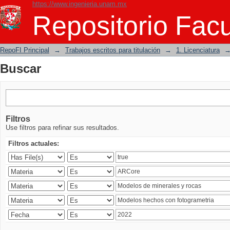
https://www.ingenieria.unam.mx
Buscar
Repositorio Facu
RepoFI Principal
→
Trabajos escritos para titulación
→
1. Licenciatura
Buscar
Filtros
Use filtros para refinar sus resultados.
Filtros actuales: