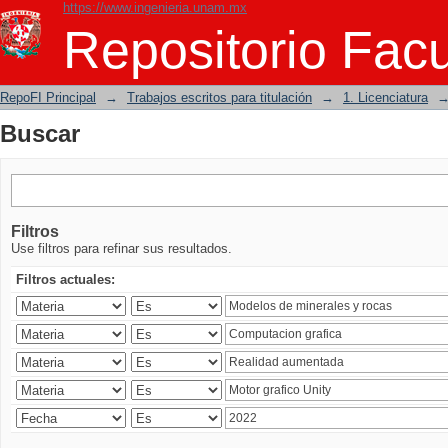
https://www.ingenieria.unam.mx
Buscar
Repositorio Facu
RepoFI Principal
→
Trabajos escritos para titulación
→
1. Licenciatura
Buscar
Filtros
Use filtros para refinar sus resultados.
Filtros actuales: