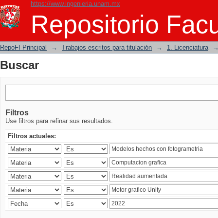
https://www.ingenieria.unam.mx
Buscar
Repositorio Facu
RepoFI Principal
→
Trabajos escritos para titulación
→
1. Licenciatura
Buscar
Filtros
Use filtros para refinar sus resultados.
Filtros actuales: