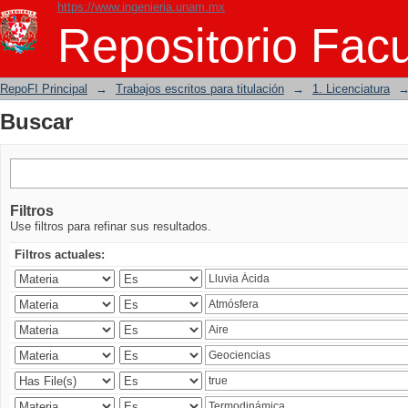
https://www.ingenieria.unam.mx
Buscar
Repositorio Facu
RepoFI Principal
→
Trabajos escritos para titulación
→
1. Licenciatura
Buscar
Filtros
Use filtros para refinar sus resultados.
Filtros actuales: