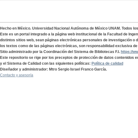
Hecho en México. Universidad Nacional Autónoma de México UNAM. Todos lo
Este es un portal integrado a la página web institucional de la Facultad de Ing
distintos sitios web, sean páginas electrónicas personales de investigación o de
los textos como de las páginas electrónicas, son responsabilidad exclusiva de 
Sitio administrado por la Coordinación del Sistema de Bibliotecas F.I.
https://w
Este repositorio se rige por los preceptos de protección de datos contenidos e
y el Sistema de Calidad con las siguientes políticas:
Política de calidad
Diseñador y administrador: Mtro Sergio Israel Franco García.
Contacto y asesoría