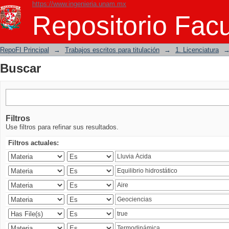
https://www.ingenieria.unam.mx
Buscar
Repositorio Facu
RepoFI Principal
→
Trabajos escritos para titulación
→
1. Licenciatura
Buscar
Filtros
Use filtros para refinar sus resultados.
Filtros actuales: