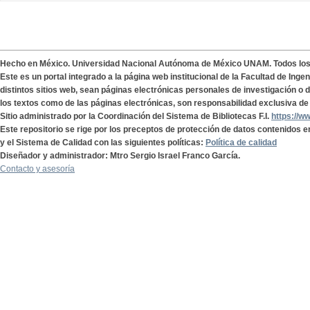
Hecho en México. Universidad Nacional Autónoma de México UNAM. Todos lo
Este es un portal integrado a la página web institucional de la Facultad de Ing
distintos sitios web, sean páginas electrónicas personales de investigación o de
los textos como de las páginas electrónicas, son responsabilidad exclusiva de 
Sitio administrado por la Coordinación del Sistema de Bibliotecas F.I.
https://w
Este repositorio se rige por los preceptos de protección de datos contenidos e
y el Sistema de Calidad con las siguientes políticas:
Política de calidad
Diseñador y administrador: Mtro Sergio Israel Franco García.
Contacto y asesoría