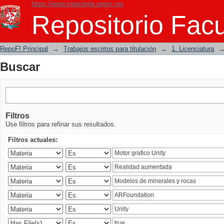
https://www.ingenieria.unam.mx
Buscar
Repositorio Facu
RepoFI Principal
→
Trabajos escritos para titulación
→
1. Licenciatura
Buscar
Filtros
Use filtros para refinar sus resultados.
Filtros actuales: