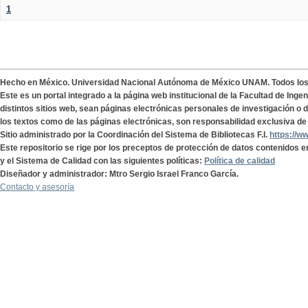
1
Hecho en México. Universidad Nacional Autónoma de México UNAM. Todos lo
Este es un portal integrado a la página web institucional de la Facultad de Ing
distintos sitios web, sean páginas electrónicas personales de investigación o de
los textos como de las páginas electrónicas, son responsabilidad exclusiva de 
Sitio administrado por la Coordinación del Sistema de Bibliotecas F.I.
https://w
Este repositorio se rige por los preceptos de protección de datos contenidos e
y el Sistema de Calidad con las siguientes políticas:
Política de calidad
Diseñador y administrador: Mtro Sergio Israel Franco García.
Contacto y asesoría