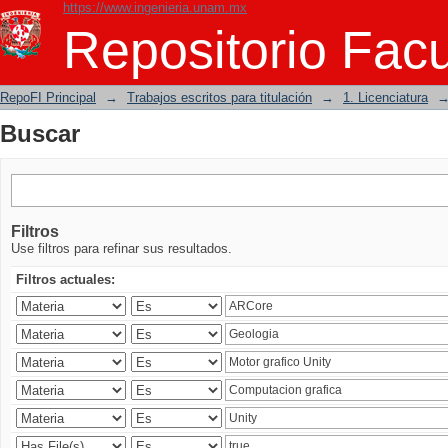
https://www.ingenieria.unam.mx
Buscar
Repositorio Facu
RepoFI Principal
→
Trabajos escritos para titulación
→
1. Licenciatura
Buscar
Filtros
Use filtros para refinar sus resultados.
Filtros actuales: