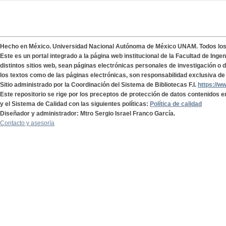
Hecho en México. Universidad Nacional Autónoma de México UNAM. Todos lo
Este es un portal integrado a la página web institucional de la Facultad de Ing
distintos sitios web, sean páginas electrónicas personales de investigación o de
los textos como de las páginas electrónicas, son responsabilidad exclusiva de 
Sitio administrado por la Coordinación del Sistema de Bibliotecas F.I.
https://w
Este repositorio se rige por los preceptos de protección de datos contenidos e
y el Sistema de Calidad con las siguientes políticas:
Política de calidad
Diseñador y administrador: Mtro Sergio Israel Franco García.
Contacto y asesoría