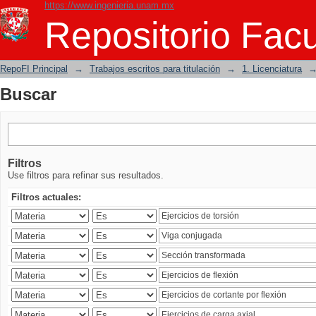
https://www.ingenieria.unam.mx
Buscar
Repositorio Facu
RepoFI Principal
→
Trabajos escritos para titulación
→
1. Licenciatura
Buscar
Filtros
Use filtros para refinar sus resultados.
Filtros actuales: