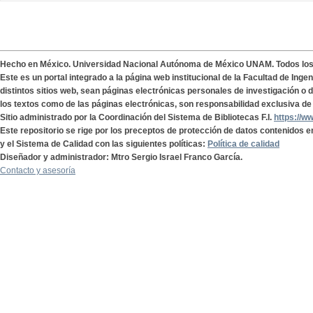
Hecho en México. Universidad Nacional Autónoma de México UNAM. Todos lo
Este es un portal integrado a la página web institucional de la Facultad de Ing
distintos sitios web, sean páginas electrónicas personales de investigación o de
los textos como de las páginas electrónicas, son responsabilidad exclusiva de 
Sitio administrado por la Coordinación del Sistema de Bibliotecas F.I.
https://w
Este repositorio se rige por los preceptos de protección de datos contenidos e
y el Sistema de Calidad con las siguientes políticas:
Política de calidad
Diseñador y administrador: Mtro Sergio Israel Franco García.
Contacto y asesoría