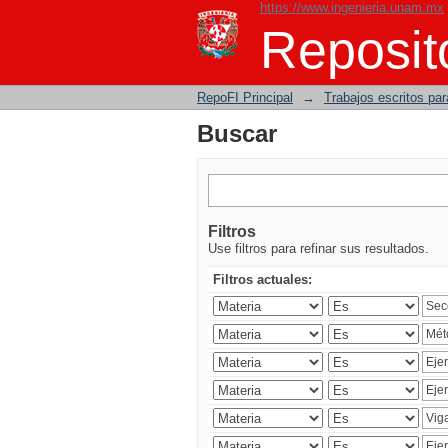
https://www.ingenieria.unam.mx
Buscar
Reposito
RepoFI Principal
→
Trabajos escritos para
Buscar
Filtros
Use filtros para refinar sus resultados.
Filtros actuales: