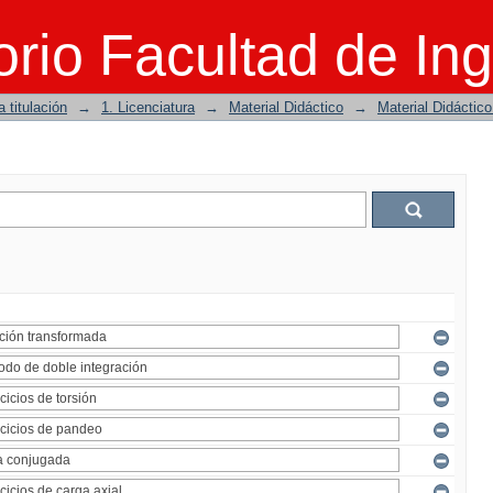
rio Facultad de Ing
 titulación
→
1. Licenciatura
→
Material Didáctico
→
Material Didáctic