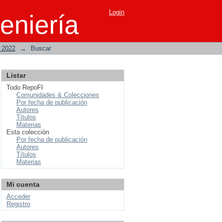
Login
eniería
o 2022
→
Buscar
Listar
Todo RepoFI
Comunidades & Colecciones
Por fecha de publicación
Autores
Títulos
Materias
Esta colección
Por fecha de publicación
Autores
Títulos
Materias
Mi cuenta
Acceder
Registro