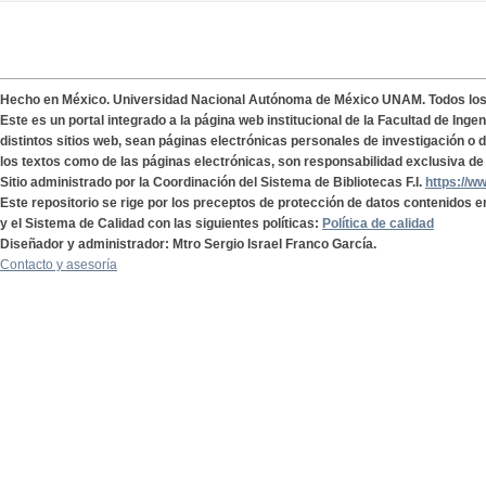
Hecho en México. Universidad Nacional Autónoma de México UNAM. Todos lo
Este es un portal integrado a la página web institucional de la Facultad de Ing
distintos sitios web, sean páginas electrónicas personales de investigación o de
los textos como de las páginas electrónicas, son responsabilidad exclusiva de 
Sitio administrado por la Coordinación del Sistema de Bibliotecas F.I.
https://w
Este repositorio se rige por los preceptos de protección de datos contenidos e
y el Sistema de Calidad con las siguientes políticas:
Política de calidad
Diseñador y administrador: Mtro Sergio Israel Franco García.
Contacto y asesoría