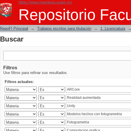
https://www.ingenieria.unam.mx
Buscar
Repositorio Facu
RepoFI Principal
→
Trabajos escritos para titulación
→
1. Licenciatura
Buscar
Filtros
Use filtros para refinar sus resultados.
Filtros actuales: