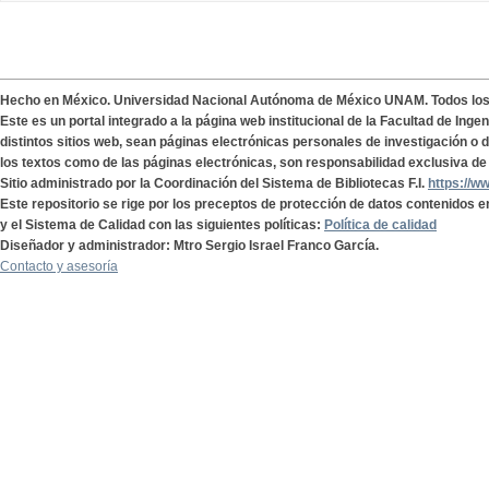
Hecho en México. Universidad Nacional Autónoma de México UNAM. Todos lo
Este es un portal integrado a la página web institucional de la Facultad de Ing
distintos sitios web, sean páginas electrónicas personales de investigación o de
los textos como de las páginas electrónicas, son responsabilidad exclusiva de 
Sitio administrado por la Coordinación del Sistema de Bibliotecas F.I.
https://w
Este repositorio se rige por los preceptos de protección de datos contenidos e
y el Sistema de Calidad con las siguientes políticas:
Política de calidad
Diseñador y administrador: Mtro Sergio Israel Franco García.
Contacto y asesoría