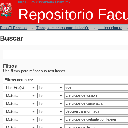
https://www.ingenieria.unam.mx
Buscar
Repositorio Facu
RepoFI Principal
→
Trabajos escritos para titulación
→
1. Licenciatura
Buscar
Filtros
Use filtros para refinar sus resultados.
Filtros actuales: