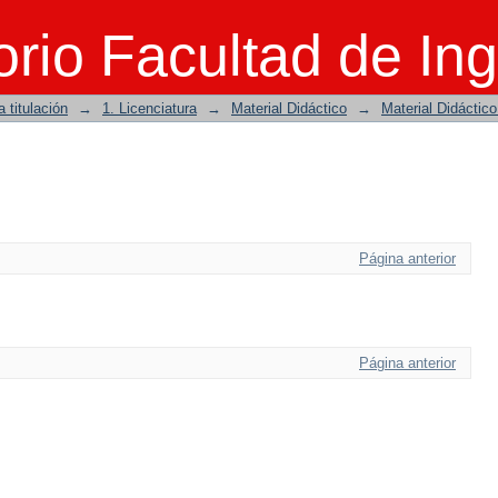
rio Facultad de Ing
 titulación
→
1. Licenciatura
→
Material Didáctico
→
Material Didáctic
Página anterior
Página anterior