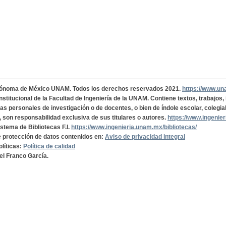
tónoma de México UNAM. Todos los derechos reservados 2021.
https://www.u
institucional de la Facultad de Ingeniería de la UNAM. Contiene textos, trabajos
cas personales de investigación o de docentes, o bien de índole escolar, colegia
, son responsabilidad exclusiva de sus titulares o autores.
https://www.ingenie
istema de Bibliotecas F.I.
https://www.ingenieria.unam.mx/bibliotecas/
de protección de datos contenidos en:
Aviso de privacidad integral
olíticas:
Política de calidad
el Franco García.