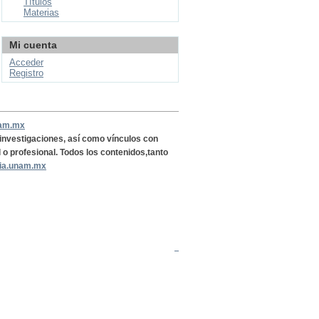
Títulos
Materias
Mi cuenta
Acceder
Registro
nam.mx
, investigaciones, así como vínculos con
l o profesional. Todos los contenidos,tanto
ria.unam.mx