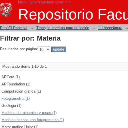
https://www.ingenieria.unam.mx
Filtrar por: Materia
Repositorio Facu
RepoFI Principal
→
Trabajos escritos para titulación
→
1. Licenciatura
Filtrar por: Materia
Resultados por página:
Mostrando ítems 1-10 de 1
ARCore (1)
ARFoundation (1)
Computacion grafica (1)
Fotogrametria (1)
Geologia (1)
Modelos de minerales y rocas (1)
Modelos hechos con fotogrametria (1)
Motor grafico Unity (1)