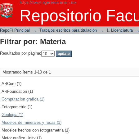
https://www.ingenieria.unam.mx
Filtrar por: Materia
Repositorio Facu
RepoFI Principal
→
Trabajos escritos para titulación
→
1. Licenciatura
Filtrar por: Materia
Resultados por página:
Mostrando ítems 1-10 de 1
ARCore (1)
ARFoundation (1)
Computacion grafica (1)
Fotogrametria (1)
Geologia (1)
Modelos de minerales y rocas (1)
Modelos hechos con fotogrametria (1)
Motor grafico Unity (1)